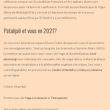
réflexion unique sur la condition humaine et les options dont nous
disposons pour réduire la souffrance. Il ne fait aucun doute que le
Yoga
Sūtra de Patañjali
(YS) a résisté à l’épreuve du temps et est aussi
pertinent aujourd’hui qu’il l’était il y a un millénaire.
Patañjali et vous en 2021?
Je suis très heureuse aujourd’hui à l’idée de pouvoir vous transmettre
ces enseignements. Tout au long du 1er trimestre (Janvier-Mars 2021),
je mettrai en avant dans mes cours de Yoga et de Méditation
(voir
planning)
une sélection de concepts clés du
yoga-sūtra
, mêlant pratique
physique et respiratoire à la philosophie yogique classique. Les cours
sont disponibles en présenciel au
studio Urbanbliss Lisboa à Lisbonne
ou en ligne.
Celine Chambat
Professeur de
Yoga à Lisbonne
&
Therapeute
Vous avez aimé cet article? Lisez aussi: