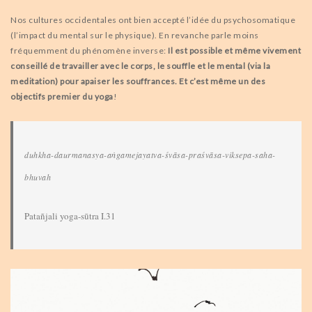
BLOG
Nos cultures occidentales ont bien accepté l’idée du psychosomatique
(l’impact du mental sur le physique). En revanche parle moins
VIDEOS
fréquemment du phénomène inverse:
Il est possible et même vivement
conseillé de travailler avec le corps, le souffle et le mental (via la
meditation) pour apaiser les souffrances. Et c’est même un des
objectifs premier du yoga
!
duhkha-daurmanasya-aṅgamejayatva-śvāsa-praśvāsa-viksepa-saha-
bhuvah
Patañjali yoga-sūtra I.31