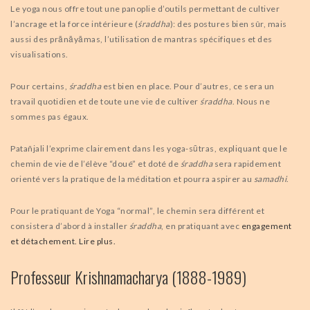
Le yoga nous offre tout une panoplie d’outils permettant de cultiver
l’ancrage et la force intérieure (
śraddha
): des postures bien sûr, mais
aussi des prānāyāmas, l’utilisation de mantras spécifiques et des
visualisations.
Pour certains,
śraddha
est bien en place. Pour d’autres, ce sera un
travail quotidien et de toute une vie de cultiver
śraddha
. Nous ne
sommes pas égaux.
Patañjali l’exprime clairement dans les yoga-sūtras, expliquant que le
chemin de vie de l’élève “doué” et doté de
śraddha
sera rapidement
orienté vers la pratique de la méditation et pourra aspirer au
samadhi
.
Pour le pratiquant de Yoga “normal”, le chemin sera différent et
consistera d’abord à installer
śraddha
, en pratiquant avec
engagement
et détachement. Lire plus.
Professeur Krishnamacharya (1888-1989)