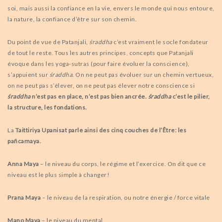
soi, mais aussi la confiance en la vie, envers le monde qui nous entoure,
la nature, la confiance d’être sur son chemin.
Du point de vue de Patanjali,
śraddha
c’est vraiment le socle fondateur
de tout le reste. Tous les autres principes, concepts que Patanjali
évoque dans les yoga-sutras (pour faire évoluer la conscience),
s’appuient sur
śraddha
. On ne peut pas évoluer sur un chemin vertueux,
on ne peut pas s’élever, on ne peut pas élever notre conscience si
śraddha
n’est pas en place, n’est pas bien ancrée.
śraddha
c’est le pilier,
la structure, les fondations.
La
Taittiriya Upanisat parle ainsi des cinq couches de l’Être: les
pañcamaya.
Anna Maya
– le niveau du corps, le régime et l’exercice. On dit que ce
niveau est le plus simple à changer!
Prana Maya
– le niveau de la respiration, ou notre énergie / force vitale
Mano Maya
– le niveau du mental