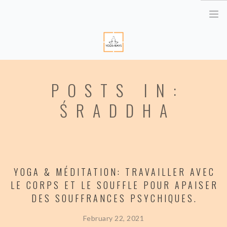
HOME
POSTS IN:
ABOUT ME
YOGA RETREATS
ŚRADDHA
RETRAITE EN BRETAGNE
YOGA ONLINE
YOGA THERAPY PARIS
CORPORATE
YOGA & MÉDITATION: TRAVAILLER AVEC
LE CORPS ET LE SOUFFLE POUR APAISER
ATELIER YOGA & STRESS
DES SOUFFRANCES PSYCHIQUES.
YOGA DES YEUX
February 22, 2021