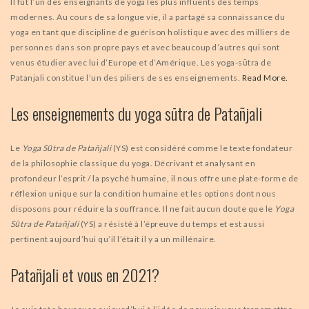
Il fût l’un des enseignants de yoga les plus influents des temps
modernes. Au cours de sa longue vie, il a partagé sa connaissance du
yoga en tant que discipline de guérison holistique avec des milliers de
personnes dans son propre pays et avec beaucoup d’autres qui sont
venus étudier avec lui d’Europe et d’Amérique. Les yoga-sūtra de
Patanjali constitue l’un des piliers de ses enseignements.
Read More.
Les enseignements du yoga sūtra de Patañjali
Le
Yoga Sūtra de Patañjali
(YS) est considéré comme le texte fondateur
de la philosophie classique du yoga. Décrivant et analysant en
profondeur l’esprit / la psyché humaine, il nous offre une plate-forme de
réflexion unique sur la condition humaine et les options dont nous
disposons pour réduire la souffrance. Il ne fait aucun doute que le
Yoga
Sūtra de Patañjali
(YS) a résisté à l’épreuve du temps et est aussi
pertinent aujourd’hui qu’il l’était il y a un millénaire.
Patañjali et vous en 2021?