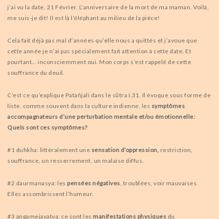
j’ai vu la date. 21 Février. L’anniversaire de la mort de ma maman. Voilà,
me suis-je dit! Il est là l’éléphant au milieu de la pièce!
Cela fait déjà pas mal d’années qu’elle nous a quittés et j’avoue que
cette année je n’ai pas spécialement fait attention à cette date. Et
pourtant… inconsciemment oui. Mon corps s’est rappelé de cette
souffrance du deuil.
C’est ce qu’explique Patañjali dans le sūtra I.31. Il évoque sous forme de
liste, comme souvent dans la culture indienne, les
symptômes
accompagnateurs d’une perturbation mentale et/ou émotionnelle:
Quels sont ces symptômes?
#1 duhkha: littéralement une
sensation d’oppression,
restriction,
souffrance, un resserrement, un malaise diffus.
#2 daurmanasya: les
pensées négatives
, troublées, voir mauvaises.
Elles assombrissent l’humeur.
#3 angamejayatva: ce sont les
manifestations physiques
du