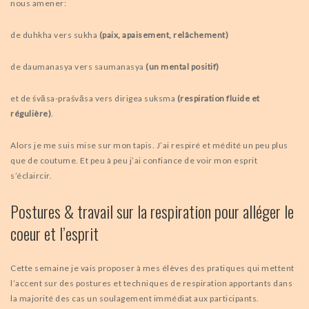
nous amener:
de duhkha vers sukha
(paix, apaisement, relâchement)
de daumanasya vers saumanasya
(un mental positif)
et de śvāsa-praśvāsa vers dirigea suksma
(respiration fluide et
régulière)
.
Alors je me suis mise sur mon tapis. J’ai respiré et médité un peu plus
que de coutume. Et peu à peu j’ai confiance de voir mon esprit
s’éclaircir.
Postures & travail sur la respiration pour alléger le
coeur et l’esprit
Cette semaine je vais proposer à mes élèves des pratiques qui mettent
l’accent sur des postures et techniques de respiration apportants dans
la majorité des cas un soulagement immédiat aux participants.