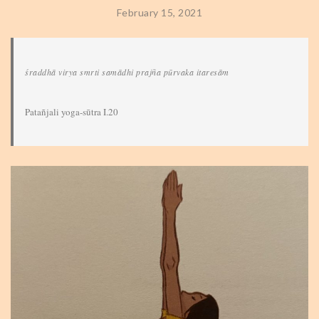
February 15, 2021
śraddhā virya smrti samādhi prajña pūrvaka itaresām
Patañjali yoga-sūtra I.20