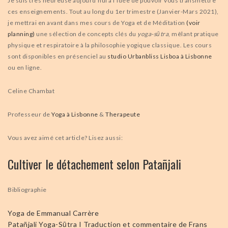
Je suis très heureuse aujourd’hui à l’idée de pouvoir vous transmettre
ces enseignements. Tout au long du 1er trimestre (Janvier-Mars 2021),
je mettrai en avant dans mes cours de Yoga et de Méditation
(voir
planning)
une sélection de concepts clés du
yoga-sūtra
, mêlant pratique
physique et respiratoire à la philosophie yogique classique. Les cours
sont disponibles en présenciel au
studio Urbanbliss Lisboa à Lisbonne
ou en ligne.
Celine Chambat
Professeur de
Yoga à Lisbonne
&
Therapeute
Vous avez aimé cet article? Lisez aussi:
Cultiver le détachement selon Patañjali
Bibliographie
Yoga de Emmanual Carrère
Patañjali Yoga-Sūtra I Traduction et commentaire de Frans