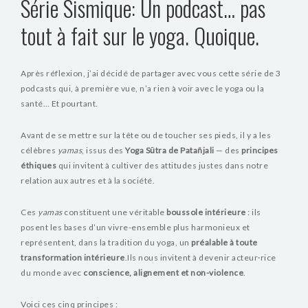
Série Sismique: Un podcast… pas
tout à fait sur le yoga. Quoique.
Après réflexion, j’ai décidé de partager avec vous cette série de 3
podcasts qui, à première vue, n’a rien à voir avec le yoga ou la
santé… Et pourtant.
Avant de se mettre sur la tête ou de toucher ses pieds, il y a les
célèbres
yamas
, issus des
Yoga Sūtra de Patañjali
— des
principes
éthiques
qui invitent à cultiver des attitudes justes dans notre
relation aux autres et à la société.
Ces
yamas
constituent une véritable
boussole intérieure
: ils
posent les bases d’un vivre-ensemble plus harmonieux et
représentent, dans la tradition du yoga, un
préalable à toute
transformation intérieure
.
Ils nous invitent à devenir acteur·rice
du monde avec
conscience, alignement et non-violence
.
Voici ces cinq principes :