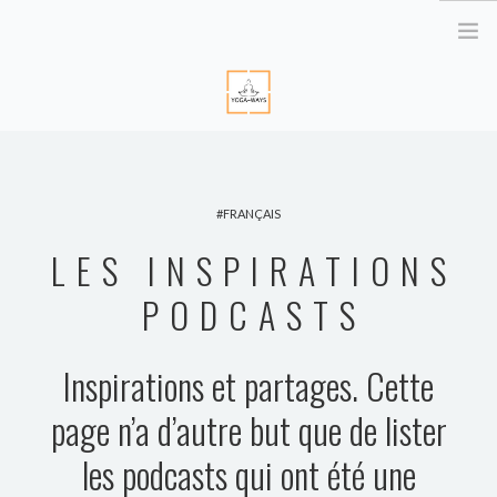
HOME
ABOUT ME
FRANÇAIS
YOGA RETREATS
LES INSPIRATIONS
RETRAITE EN BRETAGNE
YOGA ONLINE
PODCASTS
YOGA THERAPY PARIS
CORPORATE
Inspirations et partages. Cette
ATELIER YOGA & STRESS
page n’a d’autre but que de lister
YOGA DES YEUX
les podcasts qui ont été une