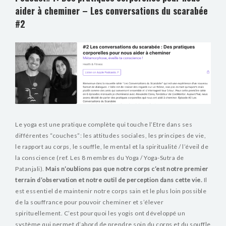
aider à cheminer – Les conversations du scarabée
#2
Le yoga est une pratique complète qui touche l’Etre dans ses
différentes “couches”: les attitudes sociales, les principes de vie,
le rapport au corps, le souffle, le mental et la spiritualité / l’éveil de
la conscience (ref. Les 8 membres du Yoga / Yoga-Sutra de
Patanjali).
Mais n’oublions pas que notre corps c’est notre premier
terrain d’observation et notre outil de perception dans cette vie.
Il
est essentiel de maintenir notre corps sain et le plus loin possible
de la souffrance pour pouvoir cheminer et s’élever
spirituellement. C’est pourquoi les yogis ont développé un
système qui permet d’abord de prendre soin du corps et du souffle