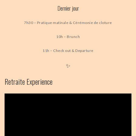
Dernier jour
7h30 – Pratique matinale & Cérémonie de cloture
10h – Brunch
11h – Check out & Departure
✨
Retraite Experience