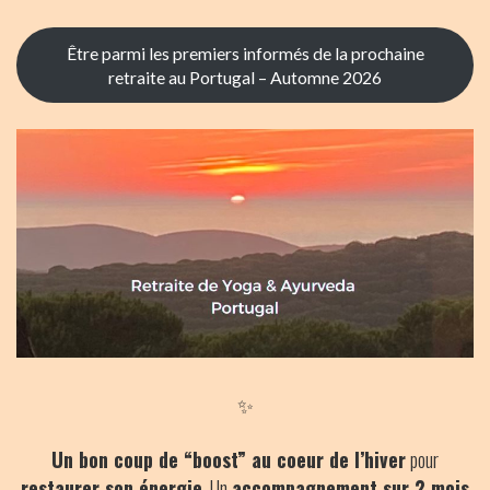
BLOG
Être parmi les premiers informés de la prochaine
VIDEOS
retraite au Portugal – Automne 2026
✨
Un bon coup de “boost” au coeur de l’hiver
pour
restaurer son énergie
. Un
accompagnement sur 2 mois