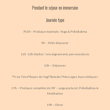
Pendant le séjour en immersion
Journée type
7h30 – Pratique matinale, Yoga & Prānāyāma
9h – Petit déjeuner
11h -13h Atelier / enseignements personnalisés
13h – Déjeuner
*Free Time*Repos du Yogi*Balades*Massages Ayurvédiques
17h – Pratique complète de 90′ – yoga postural, Prānāyāma &
Meditation
19h – Diner