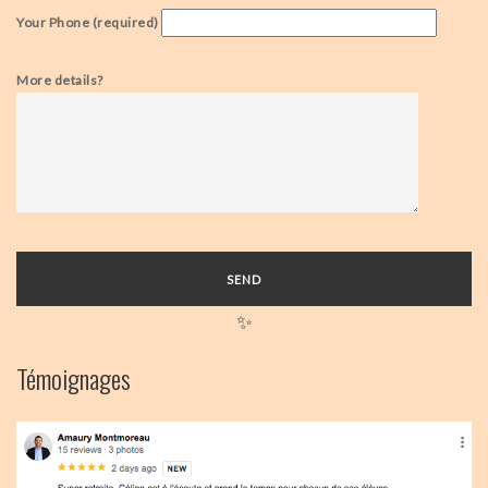
Your Phone (required)
More details?
✨
Témoignages