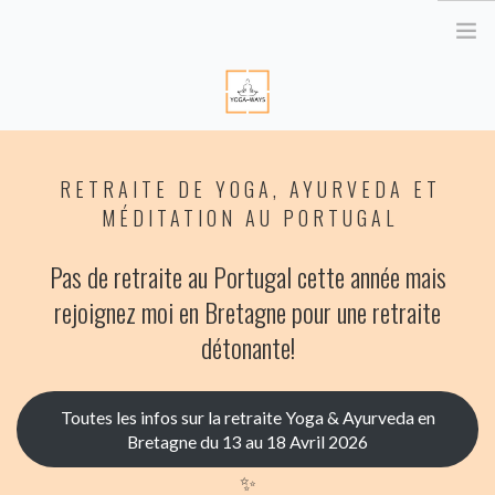
HOME
RETRAITE DE YOGA, AYURVEDA ET
ABOUT ME
MÉDITATION AU PORTUGAL
YOGA RETREATS
RETRAITE EN BRETAGNE
Pas de retraite au Portugal cette année mais
YOGA ONLINE
rejoignez moi en Bretagne pour une retraite
YOGA THERAPY PARIS
détonante!
CORPORATE
ATELIER YOGA & STRESS
Toutes les infos sur la retraite Yoga & Ayurveda en
Bretagne du 13 au 18 Avril 2026
YOGA DES YEUX
✨