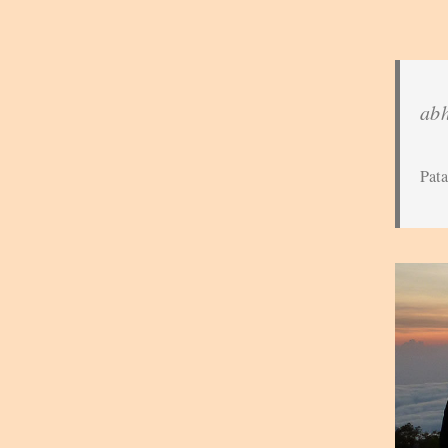
abh
Pata