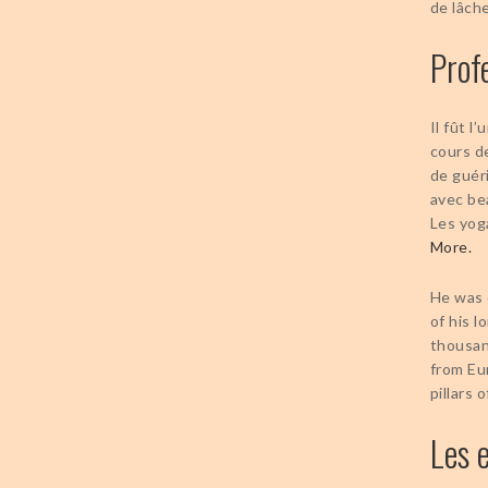
de lâch
Prof
Il fût 
cours de
de guér
avec be
Les yog
More.
He was 
of his l
thousan
from Eu
pillars 
Les 