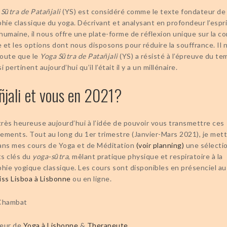
Sūtra de Patañjali
(YS) est considéré comme le texte fondateur de 
hie classique du yoga. Décrivant et analysant en profondeur l’esprit
umaine, il nous offre une plate-forme de réflexion unique sur la co
et les options dont nous disposons pour réduire la souffrance. Il n
oute que le
Yoga Sūtra de Patañjali
(YS) a résisté à l’épreuve du te
i pertinent aujourd’hui qu’il l’était il y a un millénaire.
ñjali et vous en 2021?
 très heureuse aujourd’hui à l’idée de pouvoir vous transmettre ces
ements. Tout au long du 1er trimestre (Janvier-Mars 2021), je mett
ans mes cours de Yoga et de Méditation
(voir planning)
une sélecti
s clés du
yoga-sūtra
, mêlant pratique physique et respiratoire à la
phie yogique classique. Les cours sont disponibles en présenciel a
iss Lisboa à Lisbonne
ou en ligne.
Chambat
eur de
Yoga à Lisbonne
&
Therapeute