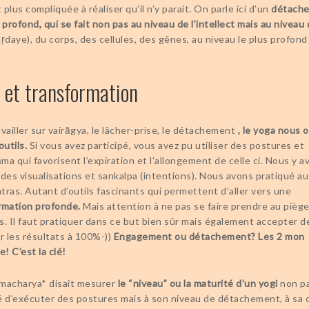
plus compliquée à réaliser qu’il n’y parait. On parle ici d’un
détach
 profond, qui se fait non pas au niveau de l’intellect mais au niveau
ṛdaye), du corps, des cellules, des gênes, au niveau le plus profond
 et transformation
vailler sur vairāgya, le lâcher-prise, le détachement
, le yoga nous o
outils.
Si vous avez participé, vous avez pu utiliser des postures et
a qui favorisent l’expiration et l’allongement de celle ci. Nous y a
des visualisations et sankalpa (intentions). Nous avons pratiqué au
tras. Autant d’outils fascinants qui permettent d’aller vers une
rmation profonde.
Mais attention à ne pas se faire prendre au pièg
s. Il faut pratiquer dans ce but bien sûr mais également accepter d
r les résultats à 100%-))
Engagement ou détachement? Les 2 mon
e! C’est la clé!
macharya* disait mesurer
le “niveau” ou la maturité d’un yogi
non pa
é d’exécuter des postures mais à son niveau de détachement, à sa 