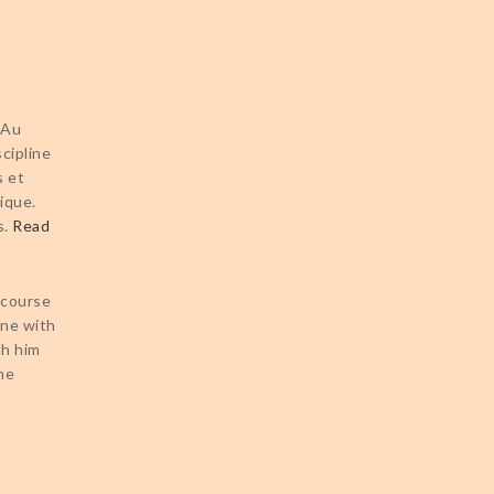
 Au
cipline
s et
ique.
s.
Read
 course
ine with
th him
he