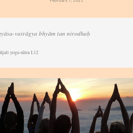
February 7, 2021
yāsa-vairāgya bhyām tan nirodhaḥ
ñjali yoga-sūtra I.12