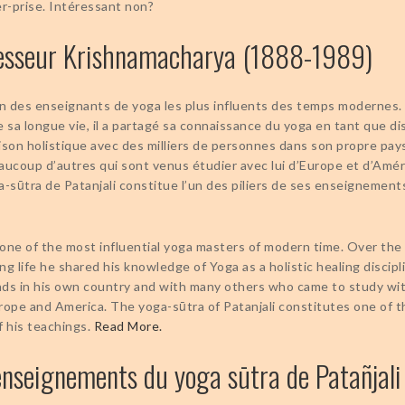
er-prise. Intéressant non?
esseur Krishnamacharya (1888-1989)
l’un des enseignants de yoga les plus influents des temps modernes.
 sa longue vie, il a partagé sa connaissance du yoga en tant que dis
ison holistique avec des milliers de personnes dans son propre pay
aucoup d’autres qui sont venus étudier avec lui d’Europe et d’Amér
a-sūtra de Patanjali constitue l’un des piliers de ses enseignement
one of the most influential yoga masters of modern time. Over the
ong life he shared his knowledge of Yoga as a holistic healing discipl
ds in his own country and with many others who came to study wi
rope and America. The yoga-sūtra of Patanjali constitutes one of t
of his teachings.
Read More.
enseignements du yoga sūtra de Patañjali