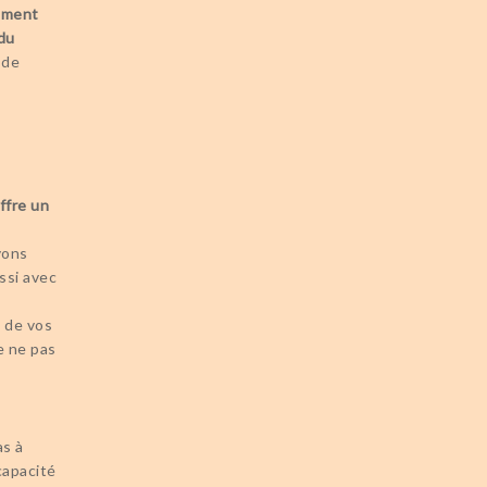
ement
 du
 de
ffre un
vons
ssi avec
e de vos
e ne pas
s à
capacité