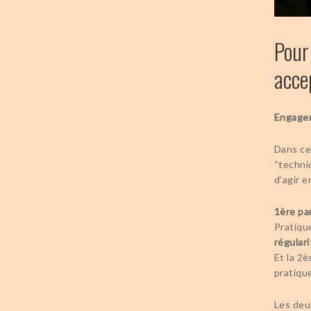
Pour 
acce
Engagem
Dans ce
“techni
d’agir e
1ère par
Pratique
régulari
Et la 2è
pratiqu
Les deu