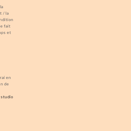
la
 / la
ndition
e fait
mps et
rai en
on de
u
studio