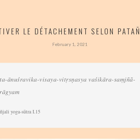
TIVER LE DÉTACHEMENT SELON PATAÑ
February 1, 2021
ta-ānuśravika-visaya-vitṛsņasya vaśikāra-saṃjñã-
irāgyam
ñjali yoga-sūtra I.15