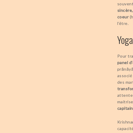
souvent 
sincère,
coeur
(h
l’être.
Yoga
Pour tra
panel d’
prānāyām
associé 
des man
transfo
attente
maitrise
capitain
Krishna
capacit