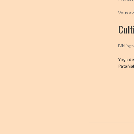
Vous ave
Cult
Bibliog
Yoga de
Patañja