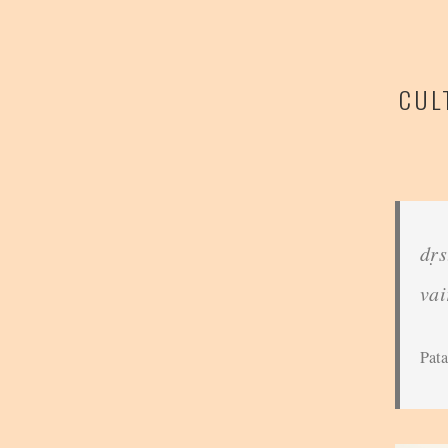
CUL
dṛs
va
Pata