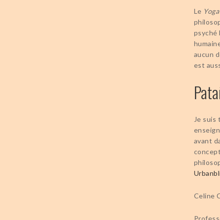
Le
Yoga 
philosop
psyché h
humaine 
aucun d
est auss
Pata
Je suis
enseign
avant d
concept
philoso
Urbanbl
Celine 
Profess