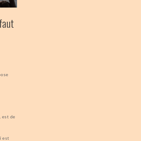
 faut
pose
, est de
i est